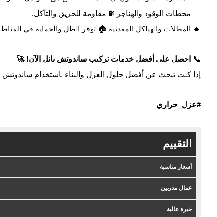
🔹 محطات الوقود والهناجر ⛽ مقاومة للحريق والتآكل.
🔹 المظلات والهياكل المعدنية 🏠 توفر الظل والحماية في المناطق
📞 احصل على أفضل خدمات تركيب ساندوتش بانل الآن! 🚀
إذا كنت تبحث عن أفضل حلول العزل والبناء باستخدام ساندوتش بانل
#عزل_حراري
التقييم
أسعار مناسبة
عمال مدربين
خبرة عالية