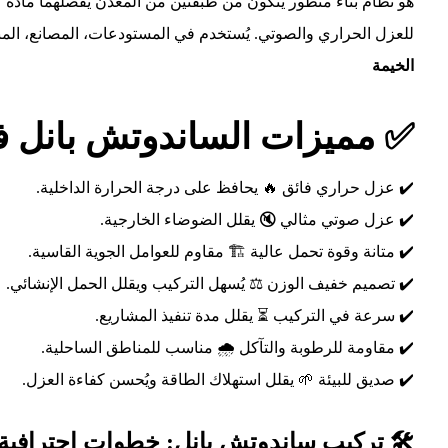
هو نظام بناء متطور يتكون من طبقتين من المعدن يفصلهما مادة عا
للعزل الحراري والصوتي. يُستخدم في المستودعات، المصانع، المباني
الخيمة
✅ مميزات الساندوتش بانل ف
✔️ عزل حراري فائق 🔥 يحافظ على درجة الحرارة الداخلية.
✔️ عزل صوتي مثالي 🔇 يقلل الضوضاء الخارجية.
✔️ متانة وقوة تحمل عالية 🏗️ مقاوم للعوامل الجوية القاسية.
✔️ تصميم خفيف الوزن ⚖️ يُسهل التركيب ويقلل الحمل الإنشائي.
✔️ سرعة في التركيب ⏳ يقلل مدة تنفيذ المشاريع.
✔️ مقاومة للرطوبة والتآكل 🌧️ مناسب للمناطق الساحلية.
✔️ صديق للبيئة 🌱 يقلل استهلاك الطاقة ويُحسن كفاءة العزل.
🛠️ تركيب ساندوتش بانل: خطوات احترافية 