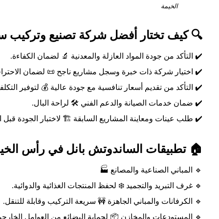
الخيمة
ضل شركة تصنيع وتركيب ساندوتش بانل؟ 🏅
✔️ التأكد من جودة المواد العازلة والمعدنية 🔬 لضمان الكفاءة.
اختيار شركة ذات خبرة وسجل مشاريع ناجح 📜 لضمان الاحترافية.
️ التأكد من تقديم أسعار تنافسية مع جودة عالية 💰 لتوفير التكلفة.
✔️ ضمان خدمات الصيانة والدعم الفني 🛠️ لراحة البال.
 عينات ومعاينة المشاريع السابقة 🏗️ لاختبار الجودة قبل التنفيذ.
طبيقات الساندوتش بانل في رأس الخيمة 📌
🔹 المباني الصناعية والمصانع 🏭
🔹 غرف التبريد والتجميد ❄️ لحفظ المنتجات الغذائية والدوائية.
🔹 الكرفانات والمباني الجاهزة 🚧 سريعة التركيب وقابلة للتنقل.
 المستودعات والمخازن 📦 لحماية البضائع من العوامل الخارجية.