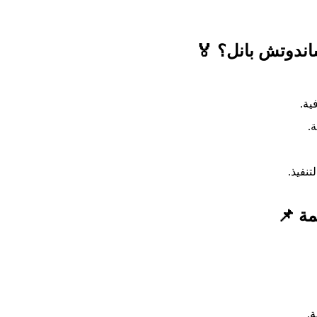
🔍 كيف تختار أف
✔️ 
✔
✔️ طلب
🏠 ت
