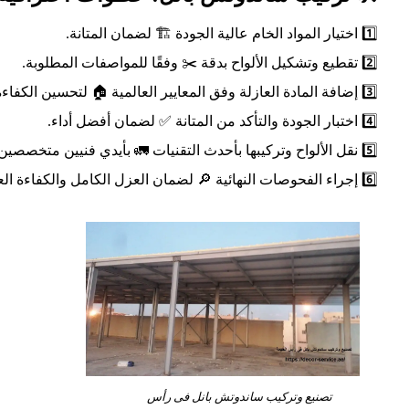
1️⃣ اختيار المواد الخام عالية الجودة 🏗️ لضمان المتانة.
2️⃣ تقطيع وتشكيل الألواح بدقة ✂️ وفقًا للمواصفات المطلوبة.
3️⃣ إضافة المادة العازلة وفق المعايير العالمية 🏠 لتحسين الكفاءة.
4️⃣ اختبار الجودة والتأكد من المتانة ✅ لضمان أفضل أداء.
5️⃣ نقل الألواح وتركيبها بأحدث التقنيات 🚛 بأيدي فنيين متخصصين.
6️⃣ إجراء الفحوصات النهائية 🔎 لضمان العزل الكامل والكفاءة العالية.
تصنيع وتركيب ساندوتش بانل فى رأس