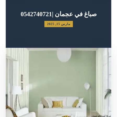
صباغ في عجمان |0542740721
مارس 15, 2025