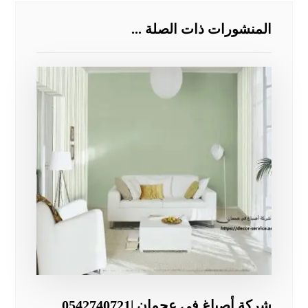
المنشورات ذات الصلة ...
شركة أصباغ في عجمان |0542740721