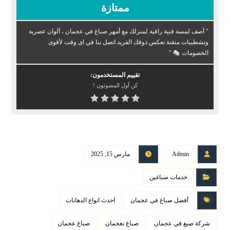
ممتازة
" أضف لمسة فنية راقية لمنزلك مع أمهر صباغ في عجمان ، ألوان عصرية
وتشطيبات متقنة تعكس ذوقك الفريد.اتصل بنا في اى وقت لأقوى
الخصومات 🎭 "
تقييم المستخدمون:
كن أول المصوتون !
Admin
مارس 15, 2025
خدمات صباغين
أفضل صباغ في عجمان
احدث انواع الدهانات
شركة صبغ في عجمان
صباغ بعجمان
صباغ عجمان