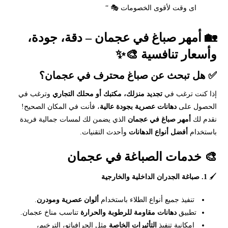
اى وقت لأقوى الخصومات 🎭 “
🏡 أمهر صباغ في عجمان – دقة، جودة،
وأسعار تنافسية 🎨✨
✅ هل تبحث عن صباغ محترف في عجمان؟
إذا كنت ترغب في
تجديد منزلك، مكتبك أو محلك التجاري
وترغب في
الحصول على
دهانات عصرية بجودة عالية
، فأنت في المكان الصحيح!
نقدم لك
أمهر صباغ في
عجمان
الذي يضمن لك لمسات جمالية فريدة
باستخدام
أفضل أنواع الدهانات
وأحدث التقنيات.
🎨 خدمات الصباغة في عجمان
🖌
1. صباغة الجدران الداخلية والخارجية
تنفيذ جميع أنواع الطلاء باستخدام
ألوان عصرية ومودرن
.
تطبيق
دهانات مقاومة للرطوبة والحرارة
تناسب مناخ عجمان.
إمكانية تنفيذ
التأثيرات الخاصة
مثل الجرافياتو، الترخيم،