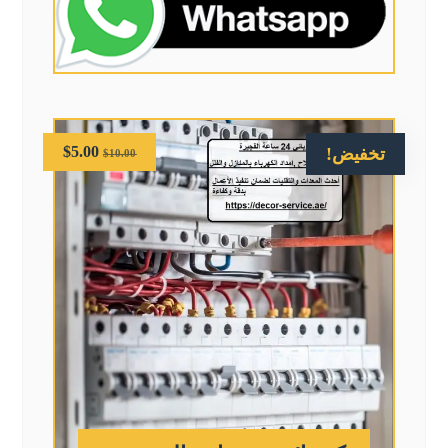
$
5.00
تخفيض!
$
10.00