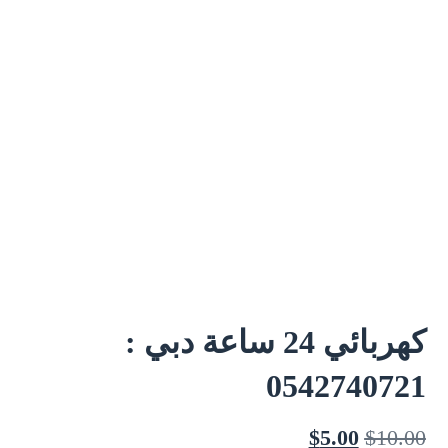
كهربائي 24 ساعة دبي :
0542740721
$
5.00
$
10.00