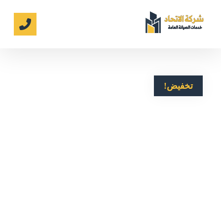
تخفيض!