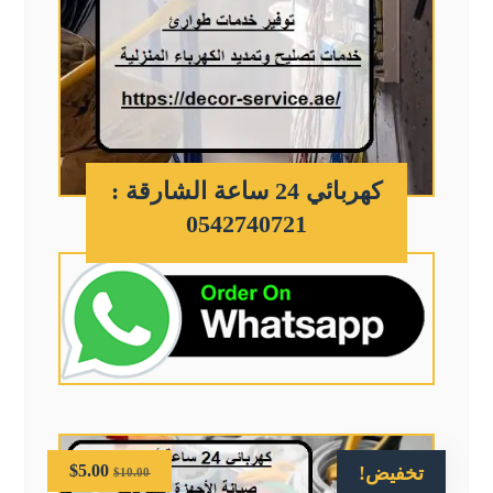
كهربائي 24 ساعة الشارقة :
0542740721
$
5.00
تخفيض!
$
10.00