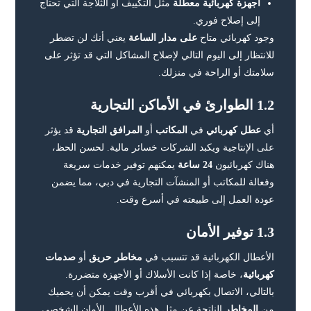
أجهزة كهربائية معطلة
مثل التكييف أو الثلاجة التي تحتاج
إلى إصلاح فوري.
وجود كهربائي متاح
على مدار الساعة
يعني أنك لن تضطر
للانتظار إلى اليوم التالي لإصلاح المشاكل التي قد تؤثر على
سلامتك أو الراحة في منزلك.
1.2 الطوارئ في الأماكن التجارية
أي
عطل كهربائي
في
المكاتب
أو
المرافق التجارية
قد يؤثر
على الإنتاجية ويكبد الشركات خسائر مالية. لحسن الحظ،
هناك كهربائيون
24 ساعة
يمكنهم توفير خدمات سريعة
وفعالة للمكاتب أو المنشآت التجارية في دبي، مما يضمن
عودة العمل إلى طبيعته في أسرع وقت.
1.3 توفير الأمان
الأعطال الكهربائية قد تتسبب في
مخاطر حريق
أو
صدمات
كهربائية
، خاصة إذا كانت الأسلاك أو الأجهزة متضررة.
بالتالي، الاتصال بكهربائي في أقرب وقت يمكن أن يحميك
من
المخاطر
الناتجة عن مثل هذه الأعطال. الأمان الشخصي