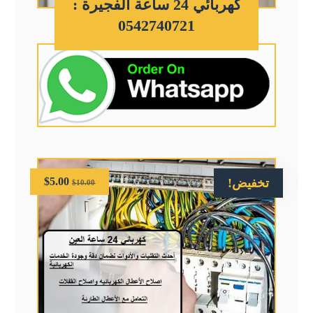
كهربائي 24 ساعة الفجيرة :
0542740721
$
5.00
تخفيض!
$
10.00