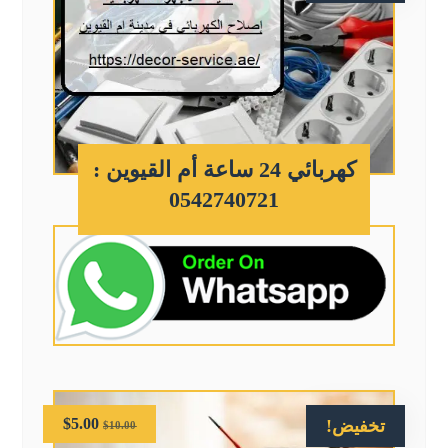
كهربائي 24 ساعة أم القيوين :
0542740721
$
5.00
تخفيض!
$
10.00