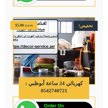
$
5.00
تخفيض!
$
10.00
كهربائي 24 ساعة أبوظبي :
0542740721