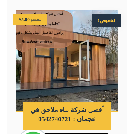
$
5.00
تخفيض!
$
10.00
أفضل شركة بناء ملاحق في
عجمان : 0542740721