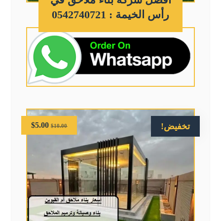
رأس الخيمة : 0542740721
$
5.00
تخفيض!
$
10.00