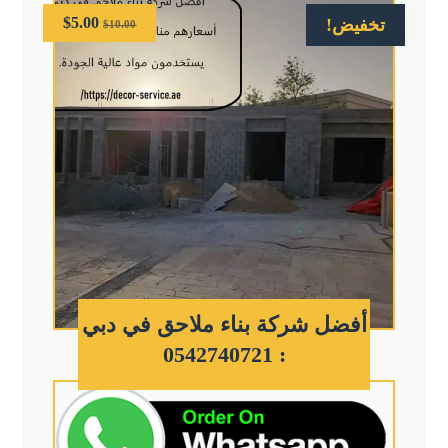
$
5.00
تخفيض!
$
10.00
أفضل شركة بناء ملاحق في دبي
: 0542740721