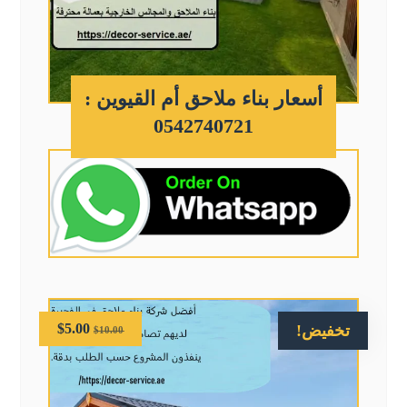
أسعار بناء ملاحق أم القيوين :
0542740721
$
5.00
تخفيض!
$
10.00