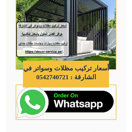
أسعار تركيب مظلات وسواتر في
الشارقة : 0542740721