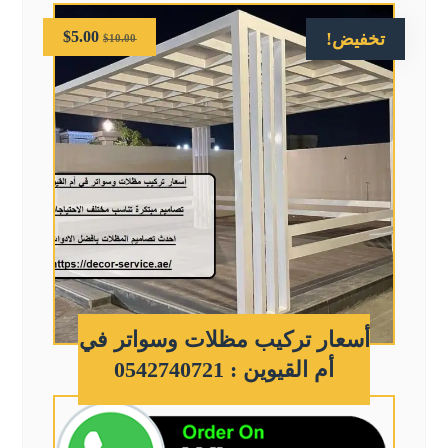
$
5.00
تخفيض!
$
10.00
أسعار تركيب مظلات وسواتر في
أم القيوين : 0542740721