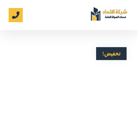
تخفيض!