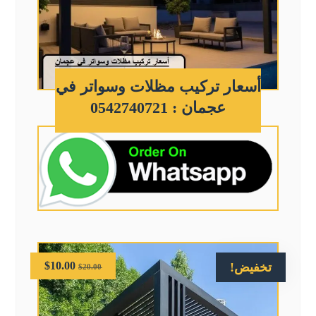
أسعار تركيب مظلات وسواتر في
عجمان : 0542740721
$
10.00
تخفيض!
$
20.00