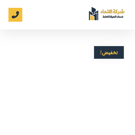
تخفيض!