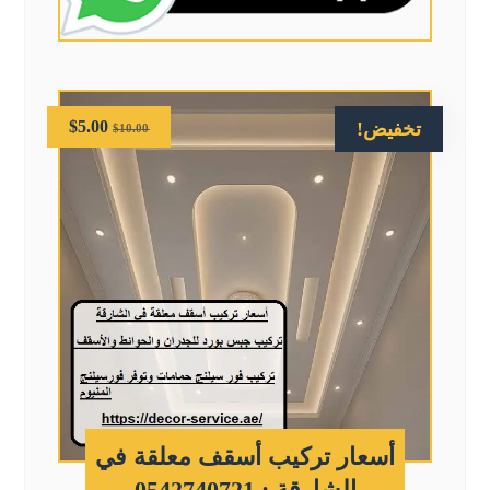
$
5.00
تخفيض!
$
10.00
أسعار تركيب أسقف معلقة في
الشارقة : 0542740721