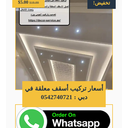
$
5.00
تخفيض!
$
10.00
أسعار تركيب أسقف معلقة في
دبي : 0542740721