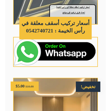
أسعار تركيب أسقف معلقة في
رأس الخيمة : 0542740721
$
5.00
تخفيض!
$
10.00