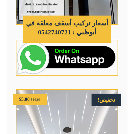
أسعار تركيب أسقف معلقة في
أبوظبي : 0542740721
$
5.00
تخفيض!
$
10.00