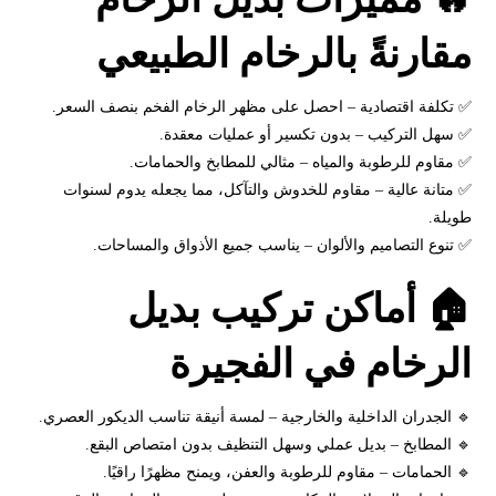
مقارنةً بالرخام الطبيعي
✅ تكلفة اقتصادية – احصل على مظهر الرخام الفخم بنصف السعر.
✅ سهل التركيب – بدون تكسير أو عمليات معقدة.
✅ مقاوم للرطوبة والمياه – مثالي للمطابخ والحمامات.
✅ متانة عالية – مقاوم للخدوش والتآكل، مما يجعله يدوم لسنوات
طويلة.
✅ تنوع التصاميم والألوان – يناسب جميع الأذواق والمساحات.
🏠 أماكن تركيب بديل
الرخام في الفجيرة
🔹 الجدران الداخلية والخارجية – لمسة أنيقة تناسب الديكور العصري.
🔹 المطابخ – بديل عملي وسهل التنظيف بدون امتصاص البقع.
🔹 الحمامات – مقاوم للرطوبة والعفن، ويمنح مظهرًا راقيًا.