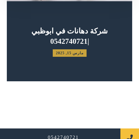
شركة دهانات في ابوظبي
|0542740721
مارس 15, 2025
جميع الحقوق محفوظة
0542740721