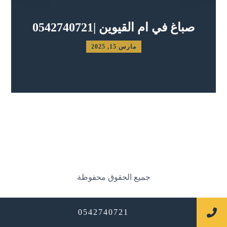
صباغ في ام القيوين |0542740721
مارس 15, 2025
جميع الحقوق محفوظة
0542740721