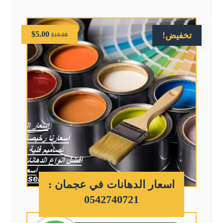
$
5.00
تخفيض!
$
10.00
اسعار الدهانات في عجمان :
0542740721