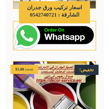
اسعار تركيب ورق جدران
الشارقة : 0542740721
$
5.00
تخفيض!
$
10.00