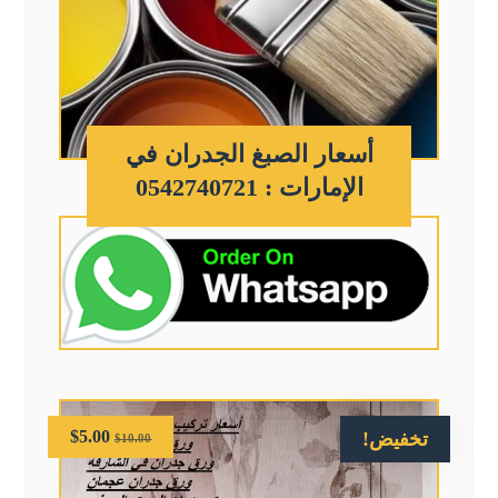
أسعار الصبغ الجدران في
الإمارات : 0542740721
$
5.00
تخفيض!
$
10.00