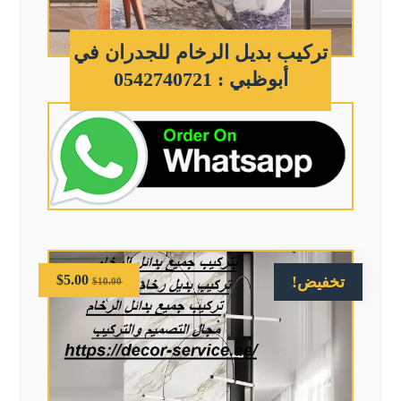
تركيب بديل الرخام للجدران في
أبوظبي : 0542740721
$
5.00
تخفيض!
$
10.00