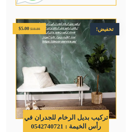
$
5.00
تخفيض!
$
10.00
تركيب بديل الرخام للجدران في
رأس الخيمة : 0542740721