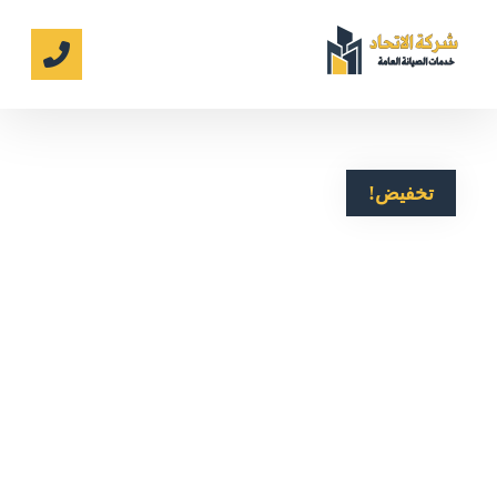
تخفيض!