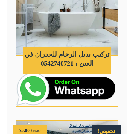
تركيب بديل الرخام للجدران في
العين : 0542740721
$
5.00
تخفيض!
$
10.00