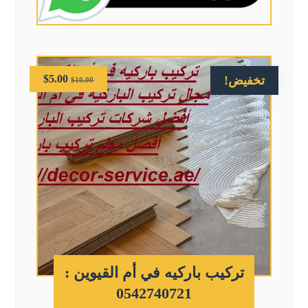
$
5.00
تخفيض!
$
10.00
تركيب باركيه في أم القيوين :
0542740721