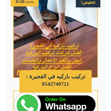
$
5.00
تخفيض!
$
10.00
تركيب باركيه في الفجيرة :
0542740721