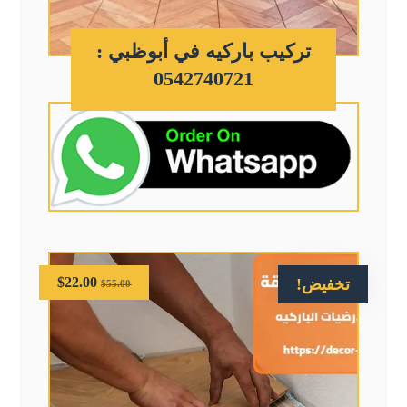
تركيب باركيه في أبوظبي :
0542740721
$
22.00
تخفيض!
$
55.00