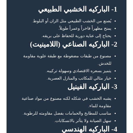
1- الباركيه الخشبي الطبيعي
يُصنع من الخشب الطبيعي مثل الزان أو البلوط.
يمنح مظهراً فاخراً وعمراً طويلاً.
يحتاج إلى عناية دورية للحفاظ على بريقه.
2- الباركيه الصناعي (اللامينيت)
مصنوع من طبقات مضغوطة مع طبقة علوية مقاومة
للخدش.
يتميز بسعره الاقتصادي وسهولة تركيبه.
خيار مثالي للمكاتب والمنازل العصرية.
3- الباركيه الفينيل
يشبه الخشب في شكله لكنه مصنوع من مواد صناعية
مقاومة للماء.
مناسب للمطابخ والحمامات بفضل مقاومته للرطوبة.
سهل الصيانة ولا يتأثر بالانسكابات.
4- الباركيه الهندسي