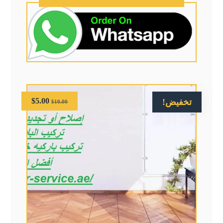
$
5.00
تخفيض!
$
10.00