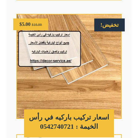
$
5.00
تخفيض!
$
10.00
اسعار تركيب باركيه في رأس
الخيمة : 0542740721