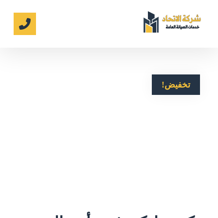
تخفيض!