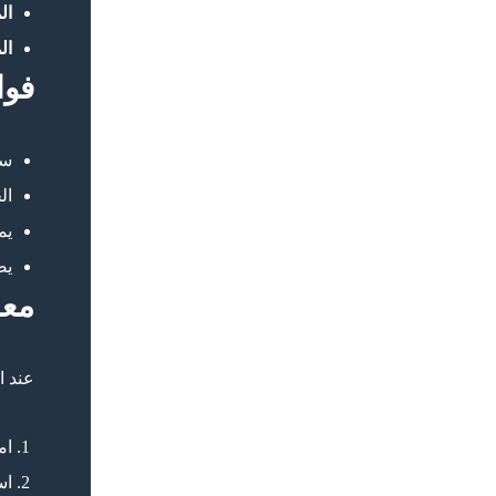
ال
ال
فوا
سه
ال
يم
يض
معا
عند 
ام
اس