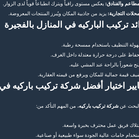
مطاعم والفنادق:
يعكس مستوى راقياً ويترك انطباعاً قوياً لدى الزوار.
محلات التجارية:
يزيد من جاذبية المكان ويُبرز المنتجات المعروضة.
ئد تركيب الباركيه في المنازل بالفجيرة
ولة التنظيف باستخدام ممسحة رطبة.
حفاظ على درجة حرارة معتدلة داخل الغرف.
نح شعوراً بالراحة عند المشي عليه.
يف قيمة جمالية للمكان ويرفع من قيمته العقارية.
يير اختيار أفضل شركة تركيب باركيه في 
البحث عن
شركة تركيب باركيه
، من المهم التأكد من:
تلاك فريق عمل محترف بخبرة واسعة.
تخدام خامات عالية الجودة سواء طبيعية أو صناعية.