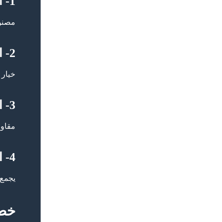
1- الباركيه الخشبي الطبيعي
مصنوع
2- الباركيه الصناعي (اللامينيت)
خيار 
3- الباركيه الفينيل
مقاوم
4- الباركيه المهندَس
يجمع 
خطو