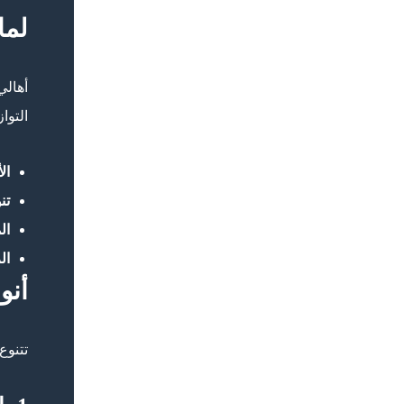
لما
أهالي
التوا
ال
تن
ال
ال
أنو
تتنوع