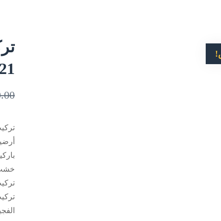
ترك
!
21
.00
تركيب
أرضيا
باركي
خشب 
تركيب
تركيب
الفجي