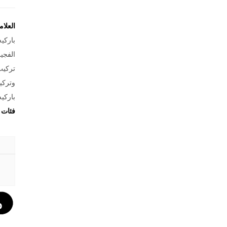
العلا
باركي
الفجي
تركيب
وتركي
باركي
فئات