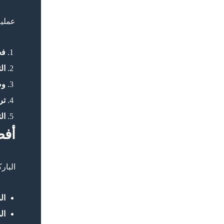
عملي
فح
ال
وض
تر
ال
أفض
البار
ال
ال