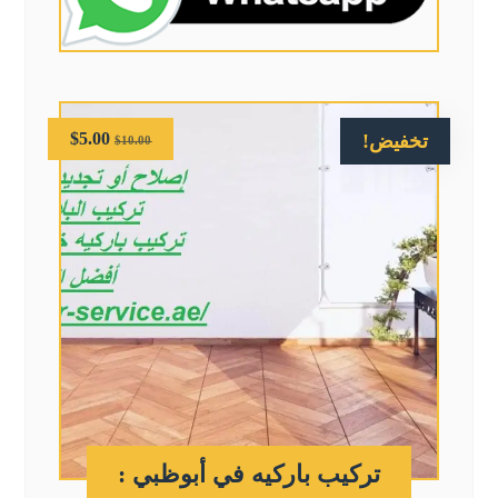
$
5.00
تخفيض!
$
10.00
تركيب باركيه في أبوظبي :