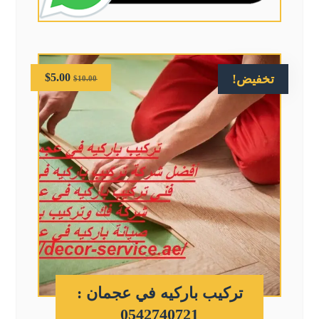
$
5.00
تخفيض!
$
10.00
تركيب باركيه في عجمان :
0542740721