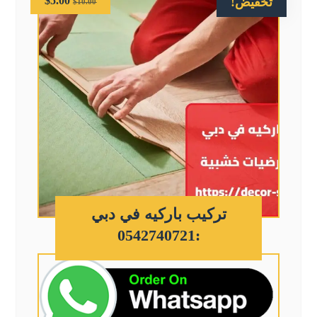
$
5.00
تخفيض!
$
10.00
تركيب باركيه في دبي
:0542740721