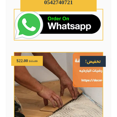
0542740721
$
22.00
تخفيض!
$
55.00