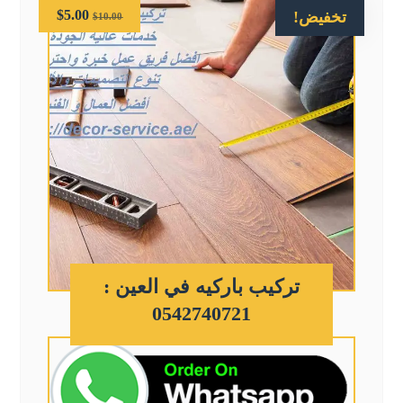
$
5.00
تخفيض!
$
10.00
تركيب باركيه في العين :
0542740721