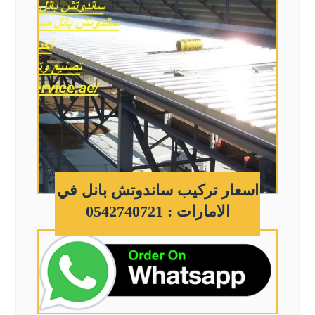
اسعار تركيب ساندوتش بانل في
الامارات : 0542740721