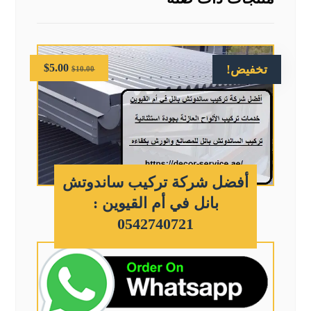
$
5.00
تخفيض!
$
10.00
أفضل شركة تركيب ساندوتش
بانل في أم القيوين :
0542740721