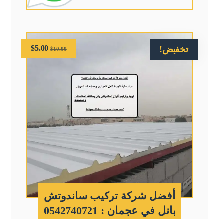
$
5.00
تخفيض!
$
10.00
أفضل شركة تركيب ساندوتش
بانل في عجمان : 0542740721