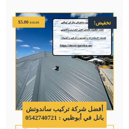
$
5.00
تخفيض!
$
10.00
أفضل شركة تركيب ساندوتش
بانل في أبوظبي : 0542740721