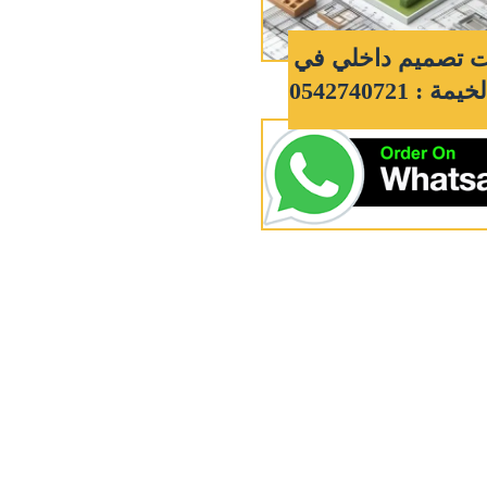
 تصميم داخلي في
: 0542740721