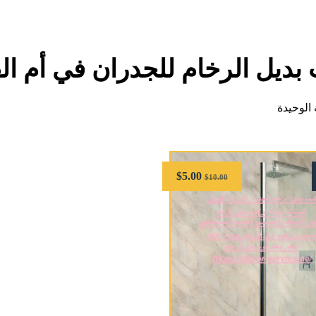
بديل الرخام للجدران في أم ال
الوحيدة
$
5.00
$
10.00