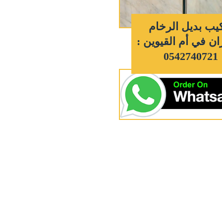
يب بديل الرخام
ان في أم القيوين :
0542740721