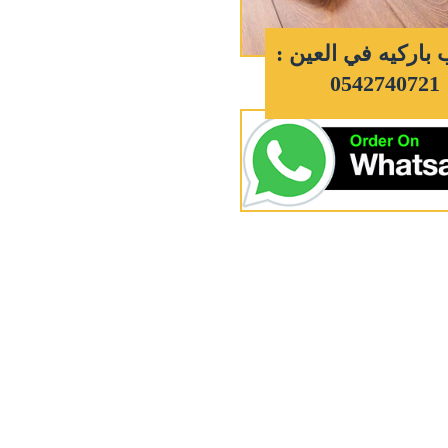
 باركيه في العين :
0542740721