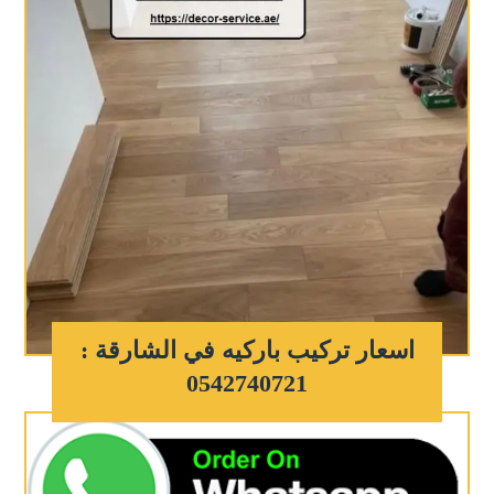
اسعار تركيب باركيه في الشارقة :
0542740721