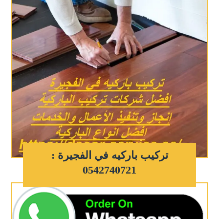
تركيب باركيه في الفجيرة :
0542740721