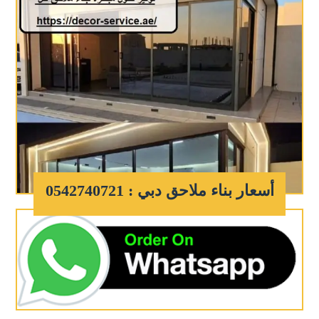
أسعار بناء ملاحق دبي : 0542740721