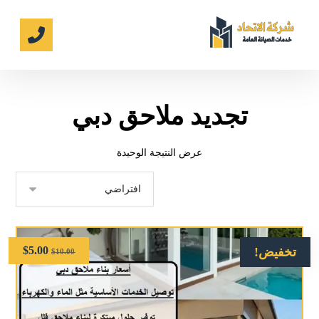
تجديد ملاحق دبي
عرض النتيجة الوحيدة
$
5.00
تخفيض!
$
10.00