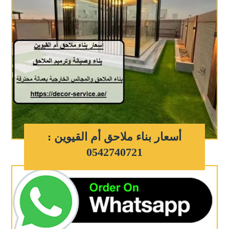
أسعار بناء ملاحق أم القيوين :
0542740721