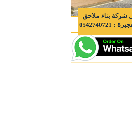
شركة بناء ملاحق
: 0542740721