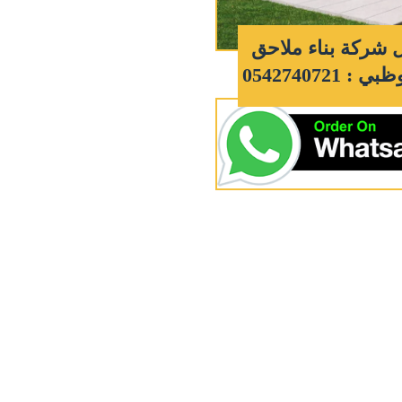
شركة بناء ملاحق
: 0542740721