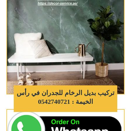
تركيب بديل الرخام للجدران في رأس
الخيمة : 0542740721