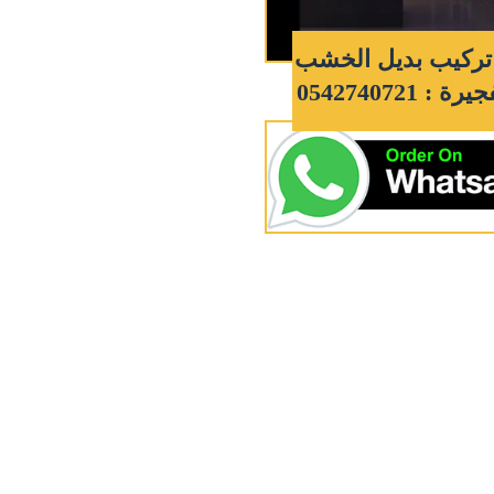
تركيب بديل الخشب
: 0542740721