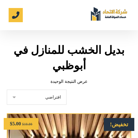
بديل الخشب للمنازل في
أبوظبي
عرض النتيجة الوحيدة
$
5.00
تخفيض!
$
10.00