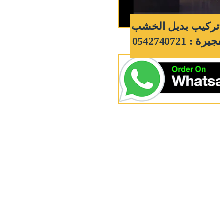
تركيب بديل الخشب
: 0542740721