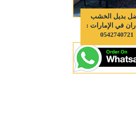
ل بديل الخشب
ان في الإمارات :
0542740721