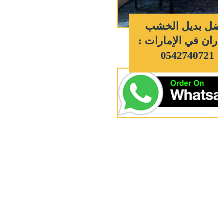
ل بديل الخشب
ان في الإمارات :
0542740721