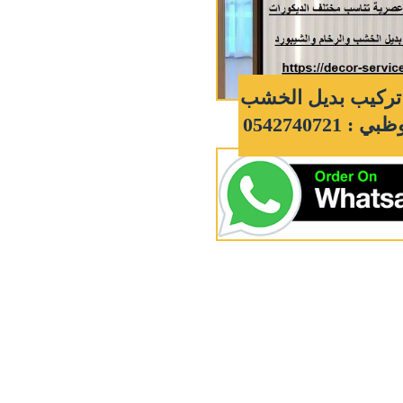
تركيب بديل الخشب
: 0542740721