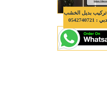
تركيب بديل الخشب
 0542740721