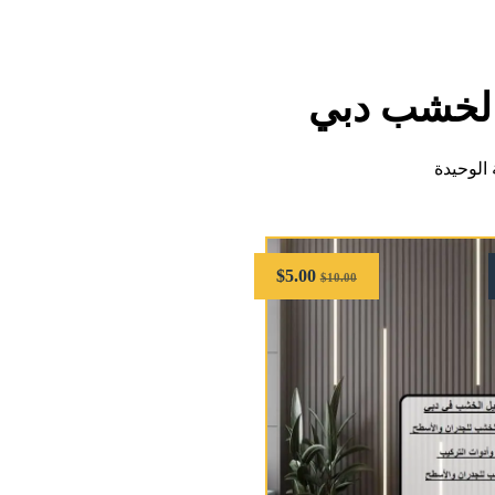
الخشب دبي
الوحيدة
$
5.00
$
10.00