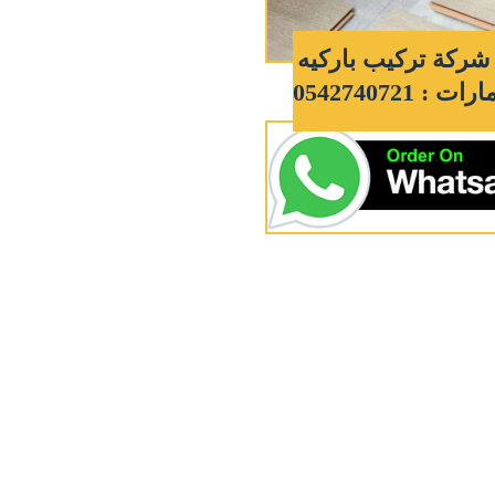
ركة تركيب باركيه
 : 0542740721