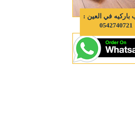
 باركيه في العين :
0542740721