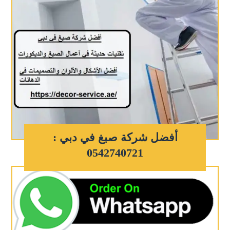
أفضل شركة صبغ في دبي :
0542740721