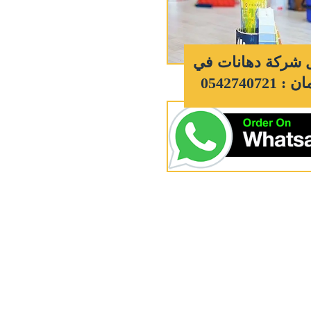
 شركة دهانات في
0542740721