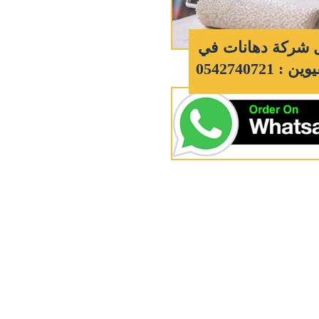
 شركة دهانات في
 : 0542740721