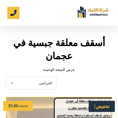
أسقف معلقة جبسية في
عجمان
عرض النتيجة الوحيدة
$
5.00
تخفيض!
$
10.00