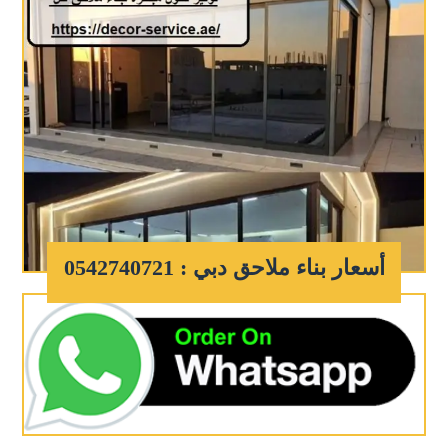
أسعار بناء ملاحق دبي : 0542740721