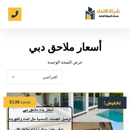
أسعار ملاحق دبي
عرض النتيجة الوحيدة
$
5.00
تخفيض!
$
10.00