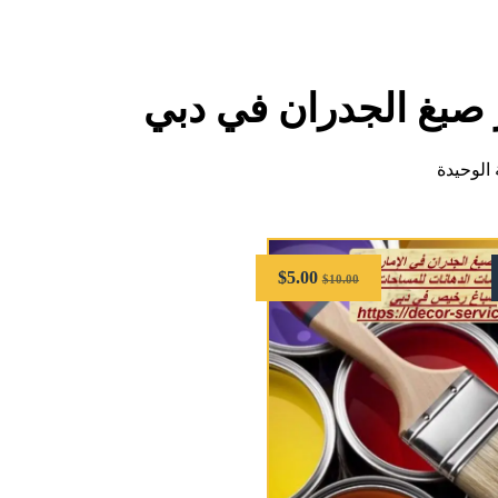
 صبغ الجدران في دبي
الوحيدة
$
5.00
$
10.00