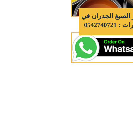
 الصبغ الجدران في
: 0542740721