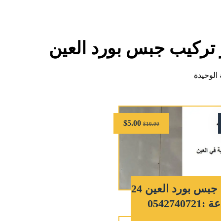
 تركيب جبس بورد العين
الوحيدة
$
5.00
$
10.00
تركيب جبس بورد العين 24
054274072