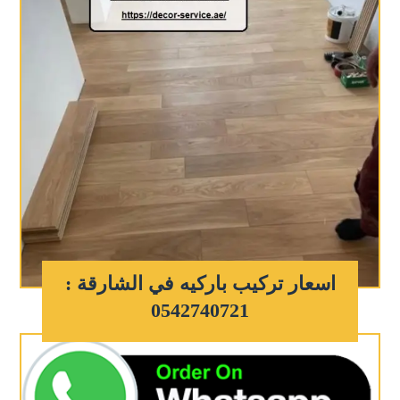
اسعار تركيب باركيه في الشارقة :
0542740721