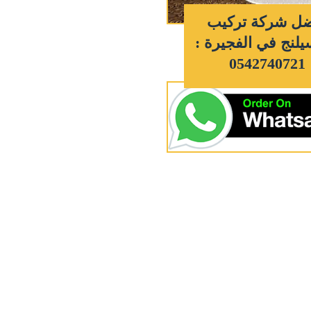
ل شركة تركيب
لنج في الفجيرة :
0542740721