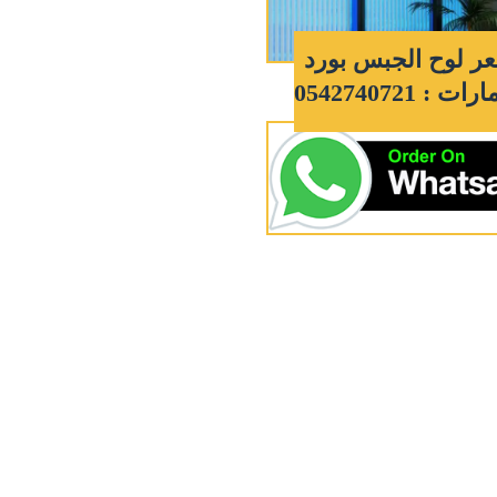
ر لوح الجبس بورد
 : 0542740721