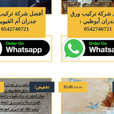
شركة تركيب ورق
أفضل شركة تركيب
دران أبوظبي :
جدران أم القيوين
0542740721
0542740721
تخفيض!
$
5.00
$
10.00