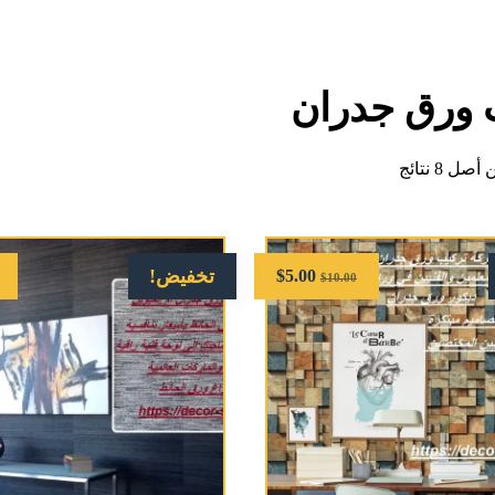
 ورق جدران
تخفيض!
$
5.00
$
10.00