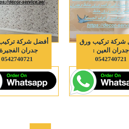
شركة تركيب ورق
أفضل شركة تركيب
دران العين :
جدران الفجيرة 
0542740721
0542740721