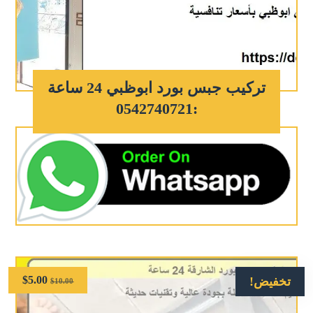
تركيب جبس بورد ابوظبي 24 ساعة
:0542740721
$
5.00
تخفيض!
$
10.00