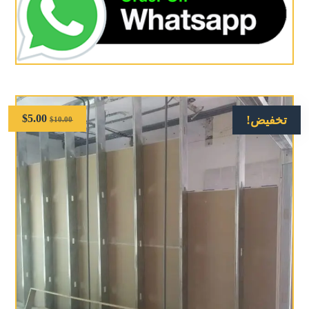
$
5.00
تخفيض!
$
10.00