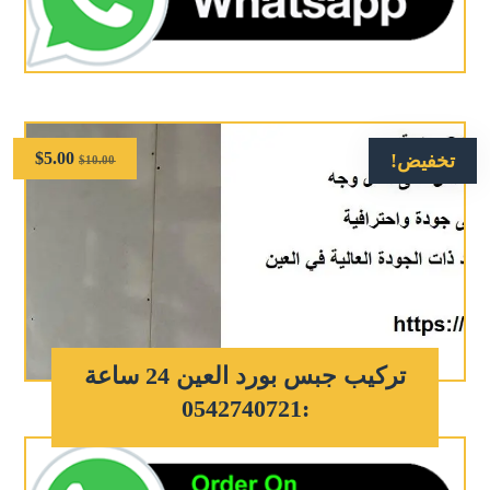
$
5.00
تخفيض!
$
10.00
تركيب جبس بورد العين 24 ساعة
:0542740721