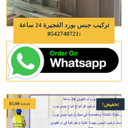
تركيب جبس بورد الفجيرة 24 ساعة
:0542740721
$
5.00
تخفيض!
$
10.00