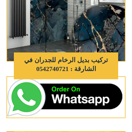
تركيب بديل الرخام للجدران في
الشارقة : 0542740721