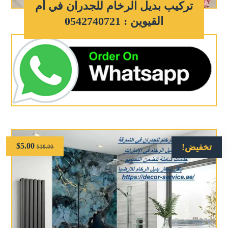
تركيب بديل الرخام للجدران في أم
القيوين : 0542740721
$
5.00
تخفيض!
$
10.00