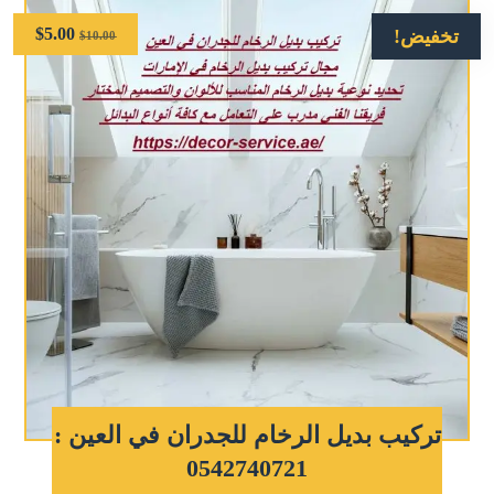
$
5.00
تخفيض!
$
10.00
تركيب بديل الرخام للجدران في العين :
0542740721