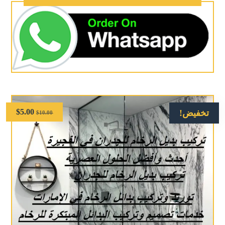
$
5.00
تخفيض!
$
10.00