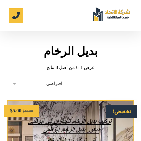
بديل الرخام
عرض 1–6 من أصل 8 نتائج
$
5.00
تخفيض!
$
10.00