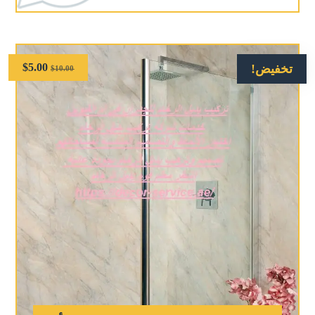
$
5.00
تخفيض!
$
10.00