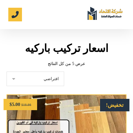
اسعار تركيب باركيه
عرض ⁦5⁩ من كل النتائج
$
5.00
تخفيض!
$
10.00