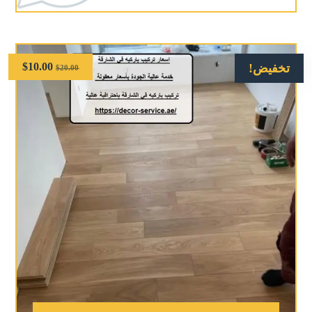
$
10.00
تخفيض!
$
20.00