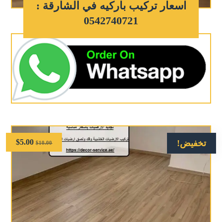
اسعار تركيب باركيه في الشارقة :
0542740721
$
5.00
تخفيض!
$
10.00