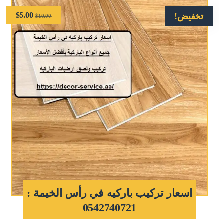
$
5.00
تخفيض!
$
10.00
اسعار تركيب باركيه في رأس الخيمة :
0542740721