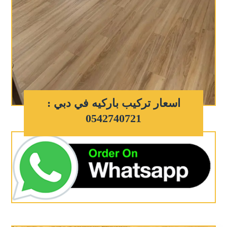
اسعار تركيب باركيه في دبي :
0542740721