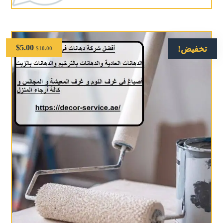
$
5.00
تخفيض!
$
10.00