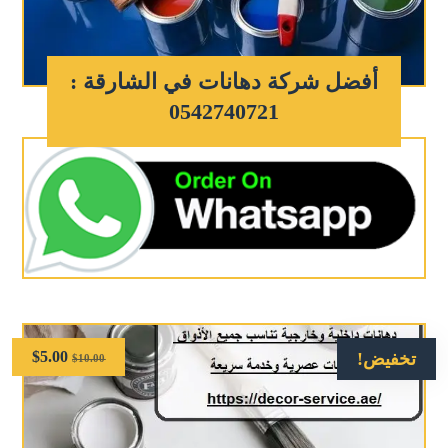
أفضل شركة دهانات في الشارقة :
0542740721
$
5.00
تخفيض!
$
10.00